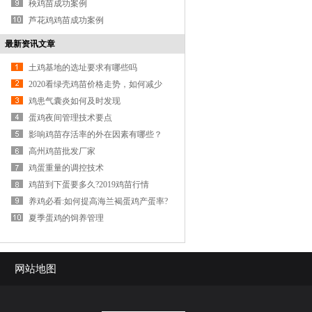
秧鸡苗成功案例
芦花鸡鸡苗成功案例
最新资讯文章
土鸡基地的选址要求有哪些吗
2020看绿壳鸡苗价格走势，如何减少
开支
鸡患气囊炎如何及时发现
蛋鸡夜间管理技术要点
影响鸡苗存活率的外在因素有哪些？
高州鸡苗批发厂家
鸡蛋重量的调控技术
鸡苗到下蛋要多久?2019鸡苗行情
养鸡必看:如何提高海兰褐蛋鸡产蛋率?
夏季蛋鸡的饲养管理
网站地图