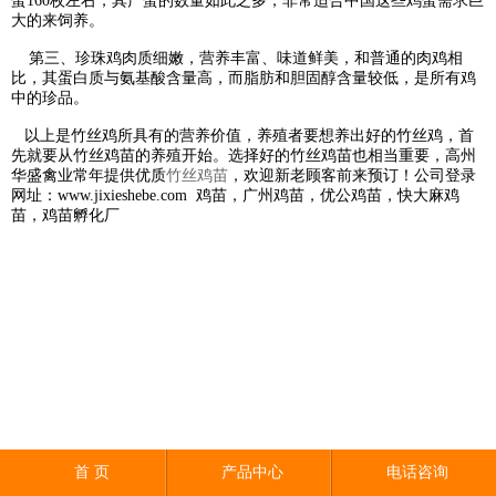
蛋160枚左右，其产蛋的数量如此之多，非常适合中国这些鸡蛋需求巨
大的来饲养。
第三、珍珠鸡肉质细嫩，营养丰富、味道鲜美，和普通的肉鸡相
比，其蛋白质与氨基酸含量高，而脂肪和胆固醇含量较低，是所有鸡
中的珍品。
以上是竹丝鸡所具有的营养价值，养殖者要想养出好的竹丝鸡，首
先就要从竹丝鸡苗的养殖开始。选择好的竹丝鸡苗也相当重要，高州
华盛禽业常年提供优质
竹丝鸡苗
，欢迎新老顾客前来预订！公司登录
网址：www.jixieshebe.com 鸡苗，广州鸡苗，优公鸡苗，快大麻鸡
苗，鸡苗孵化厂
首 页
产品中心
电话咨询