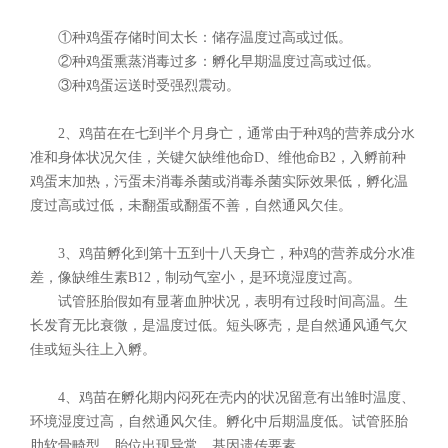
①种鸡蛋存储时间太长：储存温度过高或过低。
②种鸡蛋熏蒸消毒过多：孵化早期温度过高或过低。
③种鸡蛋运送时受强烈震动。
2、鸡苗在在七到半个月身亡，通常由于种鸡的营养成分水
准和身体状况欠佳，关键欠缺维他命D、维他命B2，入孵前种
鸡蛋末加热，污蛋未消毒杀菌或消毒杀菌实际效果低，孵化温
度过高或过低，未翻蛋或翻蛋不善，自然通风欠佳。
3、鸡苗孵化到第十五到十八天身亡，种鸡的营养成分水准
差，像缺维生素B12，制动气室小，是环境湿度过高。
试管胚胎假如有显著血肿状况，表明有过段时间高温。生
长发育无比衰微，是温度过低。短头啄壳，是自然通风通气欠
佳或短头往上入孵。
4、鸡苗在孵化期内闷死在壳内的状况留意有出雏时温度、
环境湿度过高，自然通风欠佳。孵化中后期温度低。试管胚胎
肋软骨畸型，胎位出现异常，基因遗传要素。