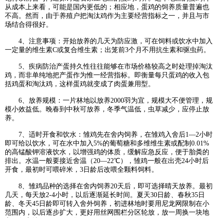
从成本上来看，可能是国内更低的；相应地，蛋鸡的饲养质量普遍也
不高。然而，由于养殖户把淘汰鸡作为主要经营指标之一，并且与市
场结合得很好。
4、注意事项：开始放养的几天为防应激，可在饲料或饮水中加入
一定量的维生素C或复合维生素；出笼前3个月不用抗生素和驱虫药。
5、疾病防治产蛋持久性往往能够在市场价格较高之时处理掉淘汰
鸡，而非单纯地把产蛋作为惟一经营指标。即衡量每只蛋鸡的收入包
括鸡蛋和淘汰鸡，这样蛋鸡就变成了肉蛋兼用型。
6、放养规模：一片林地以放养2000羽为宜，规模大不便管理，规
模小效益低。晚春到中秋可放养，冬季气温低，虫草减少，应停止放
养。
7、适时开食和饮水：雏鸡先在舍内饲养，在雏鸡入舍后1—2小时
即可给以饮水，可在水中加入5%的葡萄糖和多维维生素或配制0.01%
的高锰酸钾溶液饮水，以增强鸡的体质，缓解应急反应，便于胎粪的
排出。水温一般要接近舍温（20—22℃），雏鸡一般在出壳24小时后
开食，最初时可喂碎米，3日龄后改喂全颗料饲料。
8、雏鸡品种的选择在舍内饲养20天后，即可选择晴天放养。最初
几天，每天放2-4小时，以后逐渐延长时间。夏天30日龄、春秋35日
龄、冬天45日龄即可转入舍外饲养，初进林地时要用尼龙网限制在小
范围内，以后逐步扩大，更好用丝网围栏分区轮放，放一周换一块地