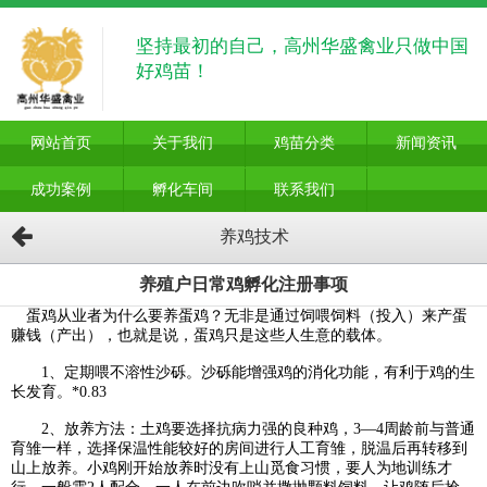
坚持最初的自己，高州华盛禽业只做中国
好鸡苗！
网站首页
关于我们
鸡苗分类
新闻资讯
成功案例
孵化车间
联系我们
养鸡技术
养殖户日常鸡孵化注册事项
蛋鸡从业者为什么要养蛋鸡？无非是通过饲喂饲料（投入）来产蛋
赚钱（产出），也就是说，蛋鸡只是这些人生意的载体。
1、定期喂不溶性沙砾。沙砾能增强鸡的消化功能，有利于鸡的生
长发育。*0.83
2、放养方法：土鸡要选择抗病力强的良种鸡，3—4周龄前与普通
育雏一样，选择保温性能较好的房间进行人工育雏，脱温后再转移到
山上放养。小鸡刚开始放养时没有上山觅食习惯，要人为地训练才