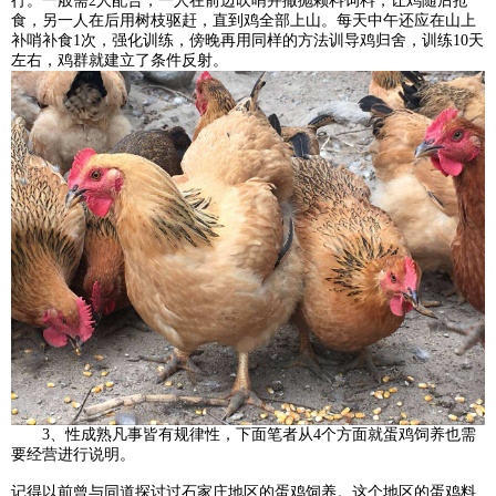
行。一般需2人配合，一人在前边吹哨并撒抛颗料饲料，让鸡随后抢
食，另一人在后用树枝驱赶，直到鸡全部上山。每天中午还应在山上
补哨补食1次，强化训练，傍晚再用同样的方法训导鸡归舍，训练10天
左右，鸡群就建立了条件反射。
3、性成熟凡事皆有规律性，下面笔者从4个方面就蛋鸡饲养也需
要经营进行说明。
记得以前曾与同道探讨过石家庄地区的蛋鸡饲养。这个地区的蛋鸡料