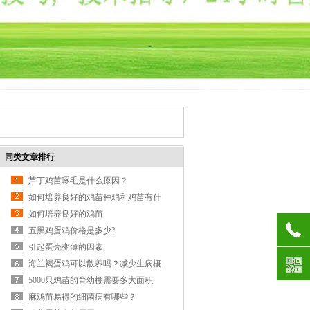
同类文章排行
芦丁鸡苗啄毛是什么原因？
如何培养良好的鸡苗种鸡和鸡苗有什
么区别??
如何培养良好的鸡苗
五黑鸡蛋鸡价格是多少?
引起蛋壳变薄的因素
海兰褐蛋鸡可以散养吗？减少生病概
率小
5000只鸡苗的育幼棚需要多大面积
麻鸡苗易得的细菌病有哪些？