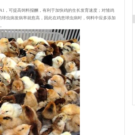
A1，可提高饲料报酬，有利于加快鸡的生长发育速度；对雏鸡
鸡的球虫病发病率就愈高，因此在鸡患球虫病时，饲料中应多添加
C。