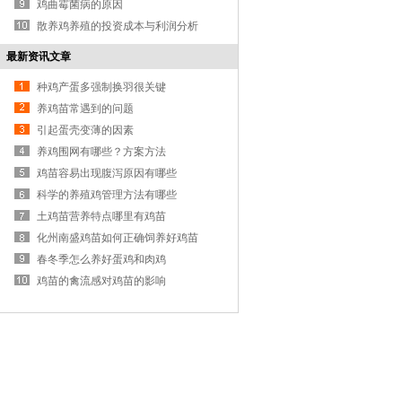
鸡曲霉菌病的原因
散养鸡养殖的投资成本与利润分析
最新资讯文章
种鸡产蛋多强制换羽很关键
养鸡苗常遇到的问题
引起蛋壳变薄的因素
养鸡围网有哪些？方案方法
鸡苗容易出现腹泻原因有哪些
科学的养殖鸡管理方法有哪些
土鸡苗营养特点哪里有鸡苗
化州南盛鸡苗如何正确饲养好鸡苗
春冬季怎么养好蛋鸡和肉鸡
鸡苗的禽流感对鸡苗的影响