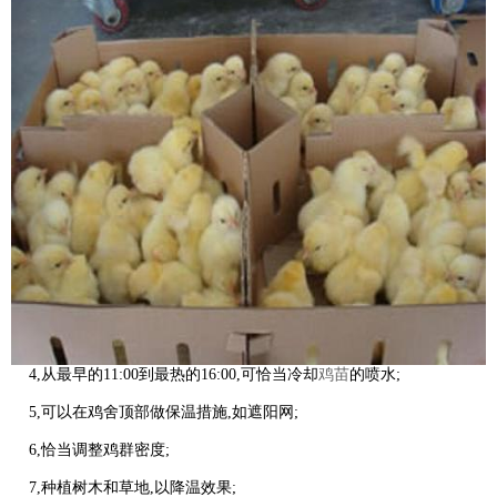
4,从最早的11:00到最热的16:00,可恰当冷却
鸡苗
的喷水;
5,可以在鸡舍顶部做保温措施,如遮阳网;
6,恰当调整鸡群密度;
7,种植树木和草地,以降温效果;