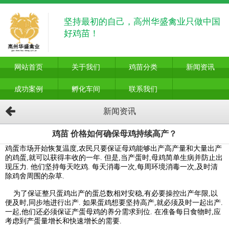
坚持最初的自己，高州华盛禽业只做中国
好鸡苗！
网站首页
关于我们
鸡苗分类
新闻资讯
成功案例
孵化车间
联系我们
新闻资讯
鸡苗 价格如何确保母鸡持续高产？
鸡蛋市场开始恢复温度,农民只要保证母鸡能够出产高产量和大量出产
的鸡蛋,就可以获得丰收的一年. 但是,当产蛋时,母鸡简单生病并防止出
现压力. 他们坚持每天吃鸡. 每天消毒一次,每周环境消毒一次,及时清
除鸡舍周围的杂草.
为了保证整只蛋鸡出产的蛋总数相对安稳,有必要操控出产年限,以
便及时,同步地进行出产. 如果蛋鸡想要坚持高产,就必须及时一起出产.
一起,他们还必须保证产蛋母鸡的养分需求到位. 在准备每日食物时,应
考虑到产蛋量增长和快速增长的需要.