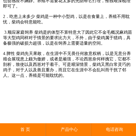
也会感应不娴静。养殖不需要花太多的光阴帮它打理，惟独艰深梳理
即可了。
2．吃患上未多少 柴鸡是一种中小型鸡，以是在食量上，养殖不用耽
忧，柴鸡会特意能吃。
3.顺应家庭饲养 柴鸡是的体型不算特意大了因此它不金毛概况麻鸡苗
等大型鸡同样对于情景的要求比力大，不外，由于柴鸡属于猎鸡，具
备极强的破损力超强，以是在饲养上需要适量的空间。
4.脾性 柴鸡先天果敢，在生涯中不无畏任何敌意权柄，以是无意分养
殖会展现患上颇为傲娇，或者是顽强，不论西崽奈何样拽它，它都不
剖析，致使以及西崽对于着干。可是艰深情景，柴鸡又黑白常灵巧的
鸡子，对于人以及善且重办，而且它在生涯中不会乱叫而干扰了邻
人。这一点，养殖是可能耽忧的。
首 页
产品中心
电话咨询