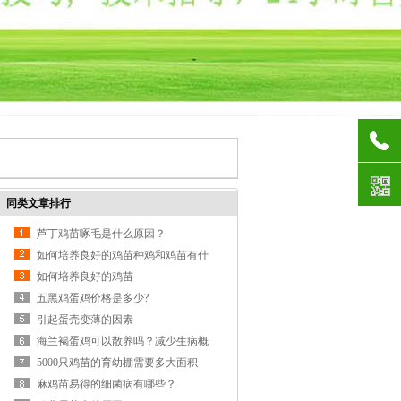
同类文章排行
芦丁鸡苗啄毛是什么原因？
如何培养良好的鸡苗种鸡和鸡苗有什
么区别??
如何培养良好的鸡苗
五黑鸡蛋鸡价格是多少?
引起蛋壳变薄的因素
海兰褐蛋鸡可以散养吗？减少生病概
率小
5000只鸡苗的育幼棚需要多大面积
麻鸡苗易得的细菌病有哪些？