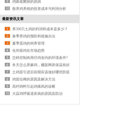
鸡曲霉菌病的原因
散养鸡养殖的投资成本与利润分析
最新资讯文章
养300只土鸡的利润和成本是多少？
春季养鸡的预防和措施办法
夏季蛋鸡的饲养管理
化州柴鸡在市场趋势
怎样控制肉用仔鸡舍内的环境条件?
冬天怎么养麻鸡，棚架网床保温有好
招！
土鸡苗引进后前期应该做好哪些防疫
工作？
鸡苗拉稀的原因及解决方法
高钙饲料引起鸡痛风的诊断
大蒜鸡呼吸道疾病的原因及防治