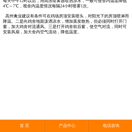
每天中午12时以后，用高压喷雾器喷洒凉水，一般可使舍内温度降低
4℃～7℃，视舍内温度情况每隔24小时喷雾1次。
高州禽业建议有条件可在鸡场房顶安装喷头，对阳光下的房顶喷淋而
降温。二是向鸡舍地面泼洒凉水，增加蒸发散热，但必须同时打开门
窗，加大鸡舍对流通风。三是打开鸡舍前后窗，使空气对流，同时可
安装风扇，加大舍内空气流动，降低温度。
首 页
产品中心
电话咨询