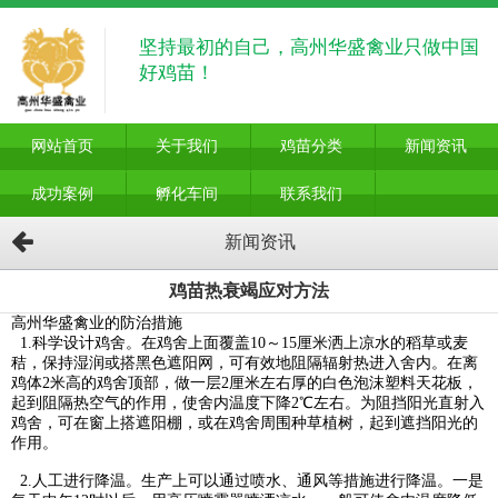
坚持最初的自己，高州华盛禽业只做中国
好鸡苗！
网站首页
关于我们
鸡苗分类
新闻资讯
成功案例
孵化车间
联系我们
新闻资讯
鸡苗热衰竭应对方法
高州华盛禽业的防治措施
1.科学设计鸡舍。在鸡舍上面覆盖10～15厘米洒上凉水的稻草或麦
秸，保持湿润或搭黑色遮阳网，可有效地阻隔辐射热进入舍内。在离
鸡体2米高的鸡舍顶部，做一层2厘米左右厚的白色泡沫塑料天花板，
起到阻隔热空气的作用，使舍内温度下降2℃左右。为阻挡阳光直射入
鸡舍，可在窗上搭遮阳棚，或在鸡舍周围种草植树，起到遮挡阳光的
作用。
2.人工进行降温。生产上可以通过喷水、通风等措施进行降温。一是