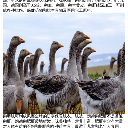
国、中东伊斯兰都喜欢吃鹅肉。在欧洲，鹅肉价高于鸡肉价2-3倍，法
国、德国则高于3.5倍。鹅血、鹅胆、鹅掌黄皮、鹅肝经深加工，可制
成多种抗癌、保健药物和抗生素物及医用化工原料。
鹅羽绒可制成风靡全球的防寒保暖绒衣、绒被。朗德鹅肥肝不是普通
鹅肝。朗德鹅肥肝质地鲜嫩，味美独特，营养丰富，肥肝中含有大量
对人体有益的不饱和脂肪和多种维生素，最适于儿童和老年人食用，