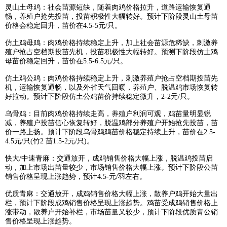
灵山土母鸡：社会苗源短缺，随着肉鸡价格拉升，道路运输恢复通
畅，养殖户抢先投苗，投苗积极性大幅转好。预计下阶段灵山土母苗
价格会稳定回升，苗价在4.5-5元/只。
仿土鸡母鸡：肉鸡价格持续稳定上升，加上社会苗源危稀缺，刺激养
殖户抢占空档期投苗先机，投苗积极性大幅转好。预测下阶段仿土鸡
母苗价稳定回升，苗价在5.5-6.5元/只。
仿土鸡公鸡：肉鸡价格持续稳定上升，刺激养殖户抢占空档期投苗先
机，运输恢复通畅，以及外省天气回暖，养殖户、脱温鸡市场恢复转
好拉动。预计下阶段仿土公鸡苗价持续稳定微升，2-2元/只。
乌骨鸡：目前肉鸡价格持续走高，养殖户利润可观，鸡苗量明显锐
减，养殖户投苗信心恢复转好，脱温鸡部分养殖户开始抢先投苗，苗
价一路上扬。预计下阶段乌骨鸡鸡苗价格稳定持续上升，苗价在2.5-
4.5元/只(竹2 苗1.5-2元/只)。
快大/中速青麻：交通放开，成鸡销售价格大幅上涨，脱温鸡投苗启
动，加上市场出苗量较少，市场销售价格大幅上涨。预计下阶段公苗
销售价格呈现上涨趋势，预计4.5-元/羽左右。
优质青麻：交通放开，成鸡销售价格大幅上涨，散养户鸡开始大量出
栏，预计下阶段成鸡销售价格呈现上涨趋势。鸡苗受成鸡销售价格上
涨带动，散养户开始补栏，市场苗量又较少，预计下阶段优质青公销
售价格呈现上涨趋势。