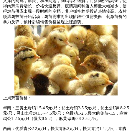
入库的肉鸡，解决了积压问题，肉鸡存栏缓解，而猪肉价格高企，使
得肉鸡消费增长，价格快速反弹。疫情期间种蛋入孵量大幅减少，使
得鸡苗供应出现一段时间的空档，养户抓空档期投苗热情较高。农村
脱温鸡投苗开始启动，鸡苗需求将出现阶段性供需失衡，刺激苗价的
暴力反弹，预计后续销售价格呈现上涨趋势。
上周鸡苗价格：
华南：三黄土母鸡1.5-4.5元/只；仿土母鸡2-5.5元/只，仿土公鸡0.8-2.5
元/只，灵山土母鸡1.5－4.5元/只；乌骨鸡1-2.5,慢大的倒苗-1.5，麻黄
鸡公1-2.5元/只（慢大0.5-2），麻黄母鸡0.8-2.5元/只。
西南：优质青公2.2元/只，快大青麻2元/只，快大青混1.4元/只，青脚