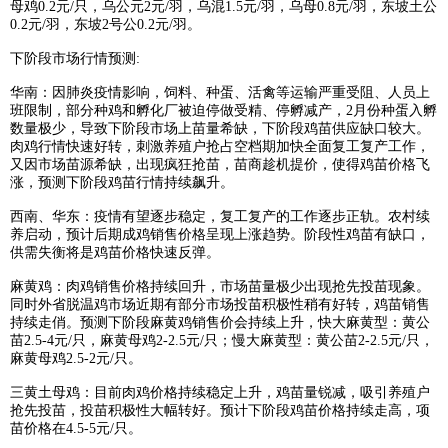
母鸡0.2元/只，乌公元2元/羽，乌混1.5元/羽，乌母0.8元/羽，东坡土公
0.2元/羽，东坡2号公0.2元/羽。
下阶段市场行情预测:
华南：因肺炎疫情影响，饲料、种蛋、活禽等运输严重受阻、人员上
班限制，部分种鸡和孵化厂被迫停做受精、停孵减产，2月份种蛋入孵
数量极少，导致下阶段市场上苗量希缺，下阶段鸡苗供应缺口较大。
肉鸡行情快速好转，刺激养殖户抢占空档期加快全面复工复产工作，
又因市场苗源希缺，出现疯狂抢苗，苗商趁机提价，使得鸡苗价格飞
涨，预测下阶段鸡苗行情持续飙升。
西南、华东：疫情有望逐步稳定，复工复产的工作逐步正轨。农村续
养启动，预计后期成鸡销售价格呈现上涨趋势。阶段性鸡苗有缺口，
供需失衡将是鸡苗价格快速反弹。
麻黄鸡：肉鸡销售价格持续回升，市场苗量极少出现抢先投苗现象。
同时外省脱温鸡市场近期有部分市场投苗积极性稍有好转，鸡苗销售
持续走俏。预测下阶段麻黄鸡销售价会持续上升，快大麻黄型：黄公
苗2.5-4元/只，麻黄母鸡2-2.5元/只；慢大麻黄型：黄公苗2-2.5元/只，
麻黄母鸡2.5-2元/只。
三黄土母鸡：目前肉鸡价格持续稳定上升，鸡苗量锐减，吸引养殖户
抢先投苗，投苗积极性大幅转好。预计下阶段鸡苗价格持续走高，项
苗价格在4.5-5元/只。