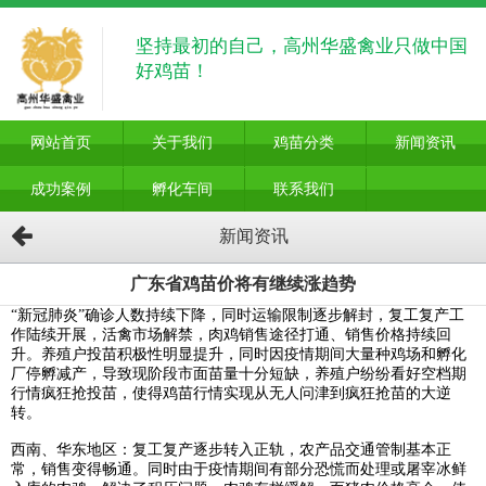
坚持最初的自己，高州华盛禽业只做中国
好鸡苗！
网站首页
关于我们
鸡苗分类
新闻资讯
成功案例
孵化车间
联系我们
新闻资讯
广东省鸡苗价将有继续涨趋势
“新冠肺炎”确诊人数持续下降，同时运输限制逐步解封，复工复产工
作陆续开展，活禽市场解禁，肉鸡销售途径打通、销售价格持续回
升。养殖户投苗积极性明显提升，同时因疫情期间大量种鸡场和孵化
厂停孵减产，导致现阶段市面苗量十分短缺，养殖户纷纷看好空档期
行情疯狂抢投苗，使得鸡苗行情实现从无人问津到疯狂抢苗的大逆
转。
西南、华东地区：复工复产逐步转入正轨，农产品交通管制基本正
常，销售变得畅通。同时由于疫情期间有部分恐慌而处理或屠宰冰鲜