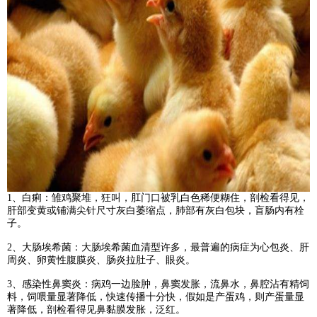
1、白痢：雏鸡聚堆，狂叫，肛门口被乳白色稀便糊住，剖检看得见，
肝部变黄或铺满尖针尺寸灰白萎缩点，肺部有灰白包块，盲肠内有栓
子。
2、大肠埃希菌：大肠埃希菌血清型许多，最普遍的病症为心包炎、肝
周炎、卵黄性腹膜炎、肠炎拉肚子、眼炎。
3、感染性鼻窦炎：病鸡一边脸肿，鼻窦发胀，流鼻水，鼻腔沾有精饲
料，饲喂量显著降低，快速传播十分快，假如是产蛋鸡，则产蛋量显
著降低，剖检看得见鼻黏膜发胀，泛红。