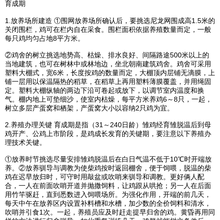
育成期
1.放养场所建造 ①围网放养场所确认后，要挑选尼龙网围成高1.5米的
关闭围栏，鸡可在栏内自在采食。围栏面积依据养殖数量而定，一般
每只鸡均匀占地8平方米。
②鸡舍的树立挑选地势高、枯燥、排水良好、间隔路途500米以上的
当地建筑，也可在树林中或林地边，坐北朝南建筑鸡舍。鸡舍可采用
塑料大棚式，宽6米，长度按鸡的数量而定，大棚顶内层铺无滴膜，上
铺一层用以保温隔热的稻草，在稻草上再用塑料薄膜覆盖，并用绳固
定。塑料大棚纵轴的两边下沿可卷起或放下，以调节室内温度和换
气。棚内地上可垫细沙，使室内枯燥，每平方米养鸡6～8只，一起，
树立多层产蛋窝和栖架，产蛋窝大小以容纳2只鸡为宜。
2.养殖办理关键 育成期是指（31～240日龄）雏鸡经育雏脱温后到母
鸡开产、公鸡上市阶段，是鸡成长发育的关键期，要注意以下养殖办
理技术关键。
①放养时节挑选尽量安排雏鸡脱温后在白日气温不低于10℃时开端放
养。②放养驯导与调教为使柴鸡按时返回棚舍，便于饲喂，脱温的柴
鸡在迟早放归时，可守时用敲盆或吹哨来驯导和调教。更好俩人配
合，一人在前面吹哨开道并抛撒饲料，让鸡跟从哄抢；另一人在后面
用竹竿驱赶，直到悉数进入饲喂场所。为强化作用，开端的前几天，
每天中午在放养区内设置补料槽和水槽，加少数的全价饲料和清水，
吹哨并引食1次。一起，养殖员应及时赶走提早归舍的鸡。黄昏再用同