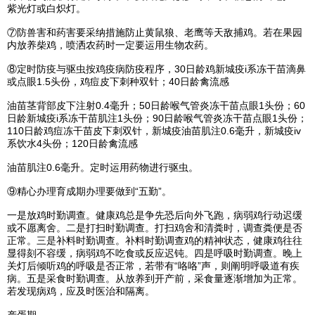
紫光灯或白炽灯。
⑦防兽害和药害要采纳措施防止黄鼠狼、老鹰等天敌捕鸡。若在果园
内放养柴鸡，喷洒农药时一定要运用生物农药。
⑧定时防疫与驱虫按鸡疫病防疫程序，30日龄鸡新城疫i系冻干苗滴鼻
或点眼1.5头份，鸡痘皮下刺种双针；40日龄禽流感
油苗茎背部皮下注射0.4毫升；50日龄喉气管炎冻干苗点眼1头份；60
日龄新城疫i系冻干苗肌注1头份；90日龄喉气管炎冻干苗点眼1头份；
110日龄鸡痘冻干苗皮下刺双针，新城疫油苗肌注0.6毫升，新城疫iv
系饮水4头份；120日龄禽流感
油苗肌注0.6毫升。定时运用药物进行驱虫。
⑨精心办理育成期办理要做到“五勤”。
一是放鸡时勤调查。健康鸡总是争先恐后向外飞跑，病弱鸡行动迟缓
或不愿离舍。二是打扫时勤调查。打扫鸡舍和清粪时，调查粪便是否
正常。三是补料时勤调查。补料时勤调查鸡的精神状态，健康鸡往往
显得刻不容缓，病弱鸡不吃食或反应迟钝。四是呼吸时勤调查。晚上
关灯后倾听鸡的呼吸是否正常，若带有“咯咯”声，则阐明呼吸道有疾
病。五是采食时勤调查。从放养到开产前，采食量逐渐增加为正常。
若发现病鸡，应及时医治和隔离。
产蛋期