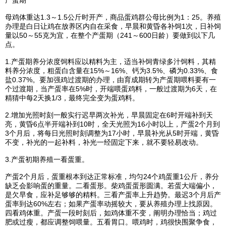
母鸡体重达1.3～1.5公斤时开产，商品蛋鸡群公母比例为1：25。养殖
办理是白日让鸡在放养区内自在采食，早晨和黄昏各补饲1次，日补饲
量以50～55克为宜，在整个产蛋期（241～600日龄）要做到以下几
点。
1.产蛋期养分浓度饲料应以精料为主，适当补饲青绿多汁饲料，其精
料养分浓度，粗蛋白含量在15%～16%、钙为3.5%、磷为0.33%、食
盐0.37%。要加强鸡过渡期的办理，由育成期转为产蛋期喂料要有一
个过渡期，当产蛋率在5%时，开端喂蛋鸡料，一般过渡期为6天，在
精猜中每2天换1/3，最终完全变为蛋鸡料。
2.增加光照时刻一般实行迟早两次补光，早晨固定在6时开端补到天
亮，黄昏6点半开端补到10时，全天光照为16小时以上，产蛋2个月到
3个月后，将每日光照时刻调整为17小时，早晨补光从5时开端，黄昏
不变，补光的一起补料，补光一经固定下来，就不要轻易改动。
3.产蛋初期养殖一看蛋重。
产蛋2个月后，蛋重根本到达正常标准，均匀24个鸡蛋重1公斤，养分
缺乏会影响蛋的重量。二看蛋形。柴鸡蛋蛋形圆满。若蛋大端偏小，
是欠早食，应补足够够的精料。三看产蛋率上升趋势。最迟3个月后产
蛋率到达60%左右；如果产蛋率动摇较大，要从养殖办理上找原因。
四看鸡体重。产蛋一段时刻后，如鸡体重不变，阐明办理恰当；鸡过
肥或过瘦，都应调整饲喂量。五看胃口。喂鸡时，鸡很快围聚争食，