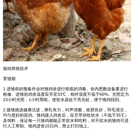
柴鸡养殖技术
育雏期
1.进雏前的预备作业对雏鸡舍进行彻底的消毒。舍内悉数设备要进行
检修。进雏前鸡舍温度应升至33℃，相对湿度不低于60%。光照定为
23小时光照，1小时黑暗。使饮水器处于亮光处，便于雏鸡找到。
2.接雏挑选健康活泼，挣扎有力，叫声清脆，收脐良好，羽毛清洁，
均匀度好的苗鸡。雏鸡接入鸡舍后，应尽早供给饮水（不低于35℃）
及饲料，保证每一只雏鸡都能正常饮水和吃料，对不饮水的雏鸡可进
行人工帮助。雏鸡进舍15日内，禁止打扫地上。