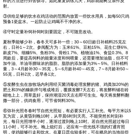
样的方法进行归舍驯导。如此重复训练几天，鸡群就能树立条件反
射。
③供给足够的饮水在鸡活动的范围内放置一些饮水用具，如每50只鸡
预备1瓷盆水。一起防止让鸡喝不干净的水。
④守时定量补饲补饲时刻要固定，不可随意改动。
夏秋季能够少补，春冬天可多补一些；30～60日龄日补精料25克左
右，日补1～2次。参阅配方为：玉米61%、豆粕15%、花生仁饼6%、
麸皮7%、细糠5%、鱼粉3%、骨粉1.7%、植物油1%、食盐0.3%。8
周龄后，要提高饲料的能量浓度和饲喂量，还需要增加油脂，但不可
加牛油、羊油等膻味浓的脂肪。脂肪的添加量为3%～5%。日补精料
量，3～4月龄补30～35克，5～6月龄补40～45克，7～8月龄补50～
55克，日补2次，迟早各1次。
⑤发酵生虫在放牧场内利用经灭菌消毒处理发酵的猪、鸡粪加20%的
肥土和3%的糠麸拌匀堆成堆后，覆膜发酵7天左右，将发酵料铺在砖
砌地上上，用草盖好，保持潮湿20天左右即可生虫。每天将发酵料翻
撒一部分，供鸡食用，可节省饲料30%。
⑥弥补光照冬春时节自然光照短，有必要实行人工补光。每平方米以5
瓦为宜，从黄昏到晚10时，从早晨6时到天亮。不能突然长时刻补
光，每日光照增半小时，逐渐过渡到晚上10时。若自然光照超过每日
11小时，可不补光。晚上熄灯后，还应有一些光线不强的灯通宵照
明，使鸡能够行走和饮水。在夏日昆虫较多时，可在栖息的当地挂些