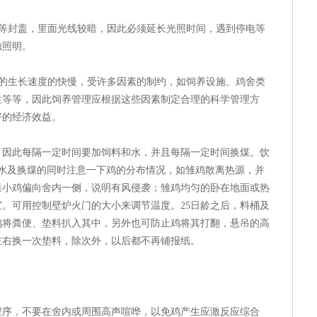
垫等封盖，里面光线较暗，因此必须延长光照时间，遇到停电等
烛照明。
鸡的生长速度的快慢，受许多因素的制约，如饲养设施、鸡舍类
性等等，因此饲养管理应根据这些因素制定合理的科学管理方
好的经济效益。
此每隔一定时间要加饲料和水，并且每隔一定时间换煤。饮
换水及换煤的同时注意一下鸡的分布情况，如雏鸡散离热源，并
果小鸡偏向舍内一侧，说明有风侵袭；雏鸡均匀的卧在地面或热
。可用控制壁炉火门的大小来调节温度。25日龄之后，料桶及
鸡将粪便、垫料扒入其中，另外也可防止鸡将其打翻，悬吊的高
天左右换一次垫料，除次外，以后都不再铺报纸。
，不要在舍内或周围高声喧哗，以免鸡产生应激反应综合