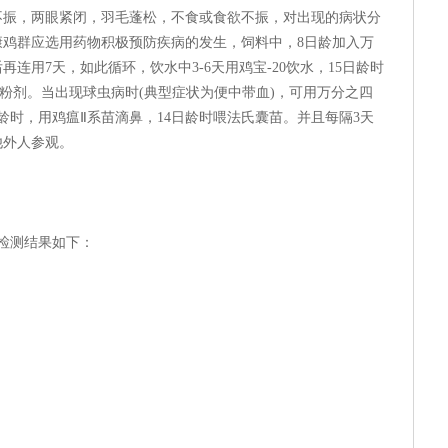
不振，两眼紧闭，羽毛蓬松，不食或食欲不振，对出现的病状分
康鸡群应选用药物积极预防疾病的发生，饲料中，8日龄加入万
再连用7天，如此循环，饮水中3-6天用鸡宝-20饮水，15日龄时
性粉剂。当出现球虫病时(典型症状为便中带血)，可用万分之四
龄时，用鸡瘟Ⅱ系苗滴鼻，14日龄时喂法氏囊苗。并且每隔3天
他外人参观。
项检测结果如下：