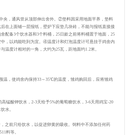
舍中央，通风管从顶部伸出舍外。②垫料因采用地面平养，垫料
然后在上面铺一层报纸，壁炉下应垫几块砖，不能与报纸直接接
舍配备3个饮水器和3个料桶，25日龄之前将料桶置于地面，25
空中，以鸡能吃到为宜。④温度计和灯泡温度计可悬挂于鸡舍内
于与温度计相对的一角，大约为25瓦，距地面约1.2米。
预温，使鸡舍内保持33～35℃的温度，雏鸡购回后，应将雏鸡
高锰酸钾饮水，2-3天给予5%的葡萄糖饮水，3-6天用鸡宝-20
水饮水。
给食，之前只给饮水，以促进卵黄的吸收。饲料中不添加任何药
喂511料等。