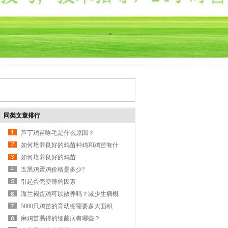
同类文章排行
芦丁鸡苗啄毛是什么原因？
如何培养良好的鸡苗种鸡和鸡苗有什
么区别??
如何培养良好的鸡苗
五黑鸡蛋鸡价格是多少?
引起蛋壳变薄的因素
海兰褐蛋鸡可以散养吗？减少生病概
率小
5000只鸡苗的育幼棚需要多大面积
麻鸡苗易得的细菌病有哪些？