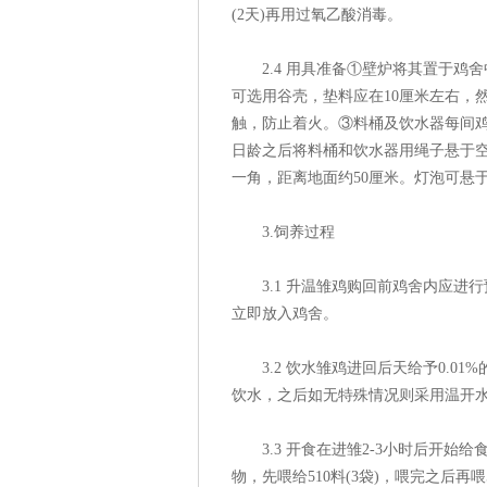
(2天)再用过氧乙酸消毒。
2.4 用具准备①壁炉将其置于鸡
可选用谷壳，垫料应在10厘米左右，
触，防止着火。③料桶及饮水器每间鸡
日龄之后将料桶和饮水器用绳子悬于
一角，距离地面约50厘米。灯泡可悬
3.饲养过程
3.1 升温雏鸡购回前鸡舍内应进行
立即放入鸡舍。
3.2 饮水雏鸡进回后天给予0.01%的
饮水，之后如无特殊情况则采用温开
3.3 开食在进雏2-3小时后开始
物，先喂给510料(3袋)，喂完之后再