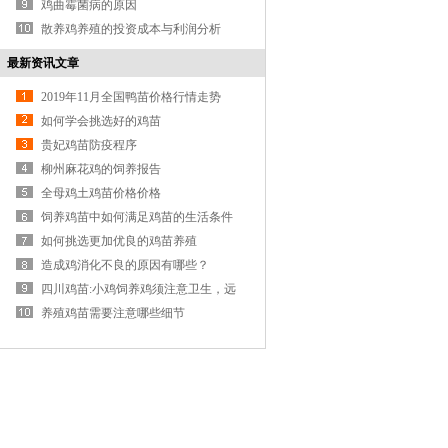
鸡曲霉菌病的原因
散养鸡养殖的投资成本与利润分析
最新资讯文章
2019年11月全国鸭苗价格行情走势
如何学会挑选好的鸡苗
贵妃鸡苗防疫程序
柳州麻花鸡的饲养报告
全母鸡土鸡苗价格价格
饲养鸡苗中如何满足鸡苗的生活条件
吗?
如何挑选更加优良的鸡苗养殖
造成鸡消化不良的原因有哪些？
四川鸡苗:小鸡饲养鸡须注意卫生，远
离瘟疫
养殖鸡苗需要注意哪些细节