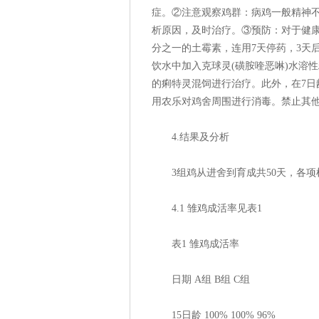
症。②注意观察鸡群：病鸡一般精神
析原因，及时治疗。③预防：对于健
分之一的土霉素，连用7天停药，3天后
饮水中加入克球灵(磺胺喹恶啉)水溶
的痢特灵混饲进行治疗。此外，在7日
用农乐对鸡舍周围进行消毒。禁止其
4.结果及分析
3组鸡从进舍到育成共50天，各
4.1 雏鸡成活率见表1
表1 雏鸡成活率
日期 A组 B组 C组
15日龄 100% 100% 96%