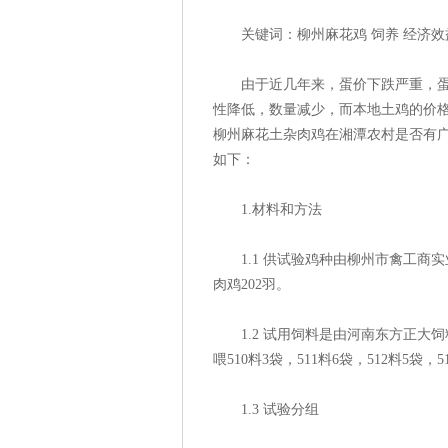
关键词：柳州麻花鸡 饲养 经济
由于近几年来，蛋价下跌严重，蛋农
性降低，数量减少，而本地土鸡的价格
柳州麻花土杂肉鸡在湘潭农村是否有
如下：
1.材料和方法
1.1 供试验鸡种由柳州市禽工商实
肉鸡202羽。
1.2 试用饲料是由河南东方正大饲料有
喂510料3袋，511料6袋，512料5袋
1.3 试验分组