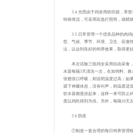
3.4 光照由于鸡舍用纺织袋，草
特殊情况，可采用应急灯照明，或蜡
3.5 日常管理一个优良品种的肉
型、气候、季节、环境、卫生、应激
法，以达到良好的饲养效果，取得更
本次试验三组鸡全采用自由采食，因
水器每隔3天清洗一次，在加饲料、
张翅张口呼吸，则说明温度过高；如
源下伸腿休息，没有叫声，则温度适宜
饮水器都悬挂起来，这样一来可防止
度以鸡吃得到为佳。另外，每隔10
3.6 防疫
①制造一套合理的每日饲养管理程序