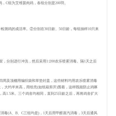
，C组为艾维茵肉鸡，各组分别是200羽。
检测鸡的成活率。②分别在30日龄、50日龄，每组抽样10只来
润。
，分别进行冲洗，然后采用1∶200农乐喷雾消毒。隔1天之后
，四周及顶棚用编织袋和草垫封盖，这些材料均用农乐喷雾消毒
，大约半米高，用纸壳(如纸箱剪开)围着，这样既能防止鸡啄
高1.5米。三个鸡舍均相同，直到25日龄之后，再将鸡舍扩大
。
雾消毒(A、B、C三组均是)，1天后用甲醛蒸汽消毒，3天后通风