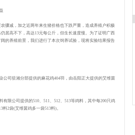
效益
骤减，加之近两年来生猪价格也下跌严重，造成养殖户积极
仍居高不下，高达13元每公斤，但生长速度慢。为了证明广西
广阔的养殖前景，我们进行了本次饲养试验，现将实验结果报告
业公司驻湘分部提供的麻花鸡404羽，由岳阳正大提供的艾维茵
限公司提供的510、511、512、513等鸡料，其中每200只鸡
，513料2袋(艾维茵鸡多一袋513料)。